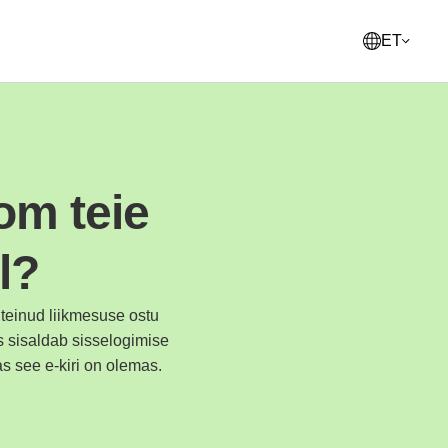
ET
English
United States
om teie
Français
France
l?
Norsk
Norway
Svenska
 teinud liikmesuse ostu
Sweden
s sisaldab sisselogimise
Suomi
as see e-kiri on olemas.
Finland
Italiano
Italy