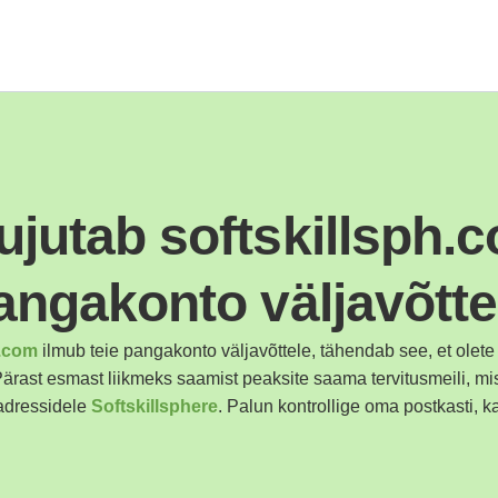
ujutab softskillsph.c
angakonto väljavõtte
h.com
ilmub teie pangakonto väljavõttele, tähendab see, et olete
Pärast esmast liikmeks saamist peaksite saama tervitusmeili, mi
adressidele
Softskillsphere
. Palun kontrollige oma postkasti, k