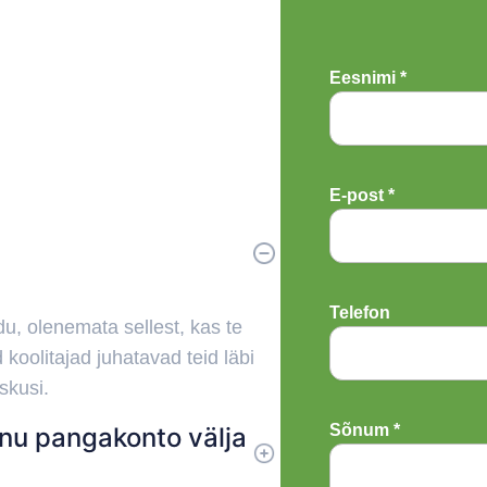
Eesnimi *
E-post *
Telefon
u, olenemata sellest, kas te
 koolitajad juhatavad teid läbi
oskusi.
Sõnum *
nu pangakonto välja