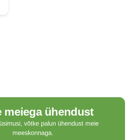
Indonesia
Čeština
Czech Republic
Eesti keel
Estonia
Lietuvių
Lithuania
Latviešu
Latvia
Slovensko
Slovenia
Română
Romania
Български
e meiega ühendust
Bulgaria
中文 (简体)
 küsimusi, võtke palun ühendust meie
China
meeskonnaga.
한국어