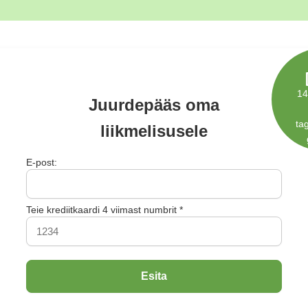
14
Juurdepääs oma
ta
liikmelisusele
E-post:
Teie krediitkaardi 4 viimast numbrit *