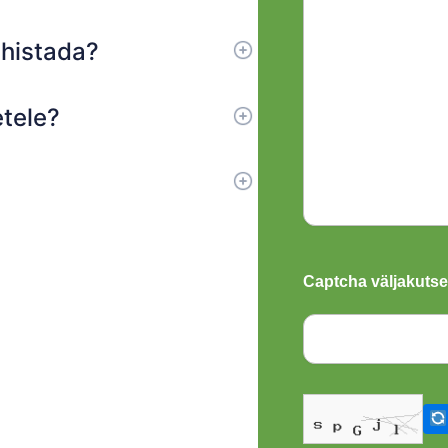
ühistada?
tele?
Captcha väljakutse