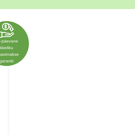
Polski
Poland
Español
Spain
Deutsch
-päevane
Germany
täieliku
Nederlands
gasimakse
Netherlands
garantii
日本語
Japan
Português
Portugal
Magyar
Hungary
Slovenčina
Slovakia
Bahasa indonesia