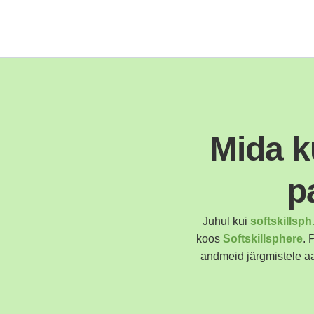
Mida k
p
Juhul kui
softskillsp
koos
Softskillsphere
. 
andmeid järgmistele a